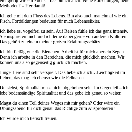
Neugierig wie ein Fuchs – das bin ich auch! Neue Forschungen, neue
Methoden? – Her damit!
Ich gehe mit dem Fluss des Lebens. Bin also auch manchmal wie ein
Fisch. Fortbildungen bedeuten für mich Lebenselixier.
Ich liebe es, vogelfrei zu sein. Auf Reisen fühle ich das ganz intensiv.
Sie inspirieren mich und ich lerne dabei gerne von anderen Kulturen.
Das gehört zu einem meiner großen Erfahrungsschätze.
Ich bin fleißig wie die Bienchen. Arbeit ist für mich aber ein Segen.
Denn ich arbeite in den Bereichen, die mich glücklich machen. Wir
können uns also gegenseitig glücklich machen.
Junge Tiere sind sehr verspielt. Das liebe ich auch…Leichtigkeit im
Leben, das mag ich ebenso wie die Fellnasen.
Du siehst, Spiritualität muss nicht abgehoben sein. Im Gegenteil – ich
lebe bodenständige Spiritualität und das gebe ich genau so weiter.
Magst du einen Teil deines Weges mit mir gehen? Oder wäre ein
Übungsabend für dich genau das Richtige zum Ausprobieren?
Ich würde mich tierisch freuen.