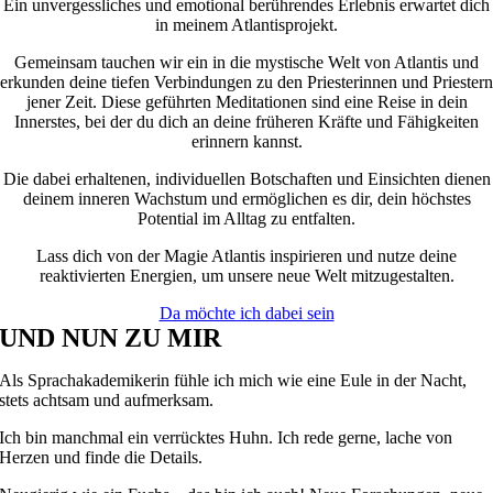
Ein unvergessliches und emotional berührendes Erlebnis erwartet dich
in meinem Atlantisprojekt.
Gemeinsam tauchen wir ein in die mystische Welt von Atlantis und
erkunden deine tiefen Verbindungen zu den Priesterinnen und Priestern
jener Zeit. Diese geführten Meditationen sind eine Reise in dein
Innerstes, bei der du dich an deine früheren Kräfte und Fähigkeiten
erinnern kannst.
Die dabei erhaltenen, individuellen Botschaften und Einsichten dienen
deinem inneren Wachstum und ermöglichen es dir, dein höchstes
Potential im Alltag zu entfalten.
Lass dich von der Magie Atlantis inspirieren und nutze deine
reaktivierten Energien, um unsere neue Welt mitzugestalten.
Da möchte ich dabei sein
UND NUN ZU MIR
Als Sprachakademikerin fühle ich mich wie eine Eule in der Nacht,
stets achtsam und aufmerksam.
Ich bin manchmal ein verrücktes Huhn. Ich rede gerne, lache von
Herzen und finde die Details.