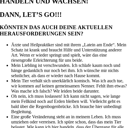
HANDELN UND WACHSEN!
DANN, LET’S GO!!!
KÖNNTEN DAS AUCH DEINE AKTUELLEN
HERAUSFORDERUNGEN SEIN?
Ärzte und Heilpraktiker sind mit ihrem „Latein am Ende“. Mein
Schatz ist krank und braucht Hilfe und Unterstützung anderer
Art. Wenn er wieder springt und spielt, wäre das eine
riesengroße Erleichterung für uns beide.
Mein Liebling ist verschwunden. Ich schlafe kaum noch und
hänge gedanklich nur noch bei ihm. Ich wünsche mir nichts
sehnlicher, als dass er wieder nach Hause kommt.
Mein Tier verhält sich unerklärlich komisch. Was ich auch tue,
wir kommen auf keinen gemeinsamen Nenner. Fehlt ihm etwas?
Was mache ich falsch? Wir leiden beide darunter.
Oh nein, ich muss loslassen! Ich kann nicht sagen, wie lange
mein Fellkind noch auf Erden bleiben will. Vielleicht geht es
bald über die Regenbogenbrücke. Ich brauche hier unbedingt
Begleitung.
Eine große Veränderung steht an in meinem Leben. Ich muss
umziehen oder verreisen. Ich spüre schon, dass das mein Tier
belastet. Wie kann ich hier handeln, dass der Übergang für alle