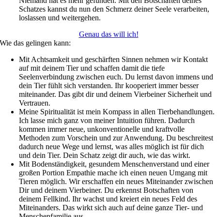
Niemand hat es mehr gefunden. Mit den Botschaften deines
Schatzes kannst du nun den Schmerz deiner Seele verarbeiten,
loslassen und weitergehen.
Genau das will ich!
Wie das gelingen kann:
Mit Achtsamkeit und geschärften Sinnen nehmen wir Kontakt
auf mit deinem Tier und schaffen damit die tiefe
Seelenverbindung zwischen euch. Du lernst davon immens und
dein Tier fühlt sich verstanden. Ihr kooperiert immer besser
miteinander. Das gibt dir und deinem Vierbeiner Sicherheit und
Vertrauen.
Meine Spiritualität ist mein Kompass in allen Tierbehandlungen.
Ich lasse mich ganz von meiner Intuition führen. Dadurch
kommen immer neue, unkonventionelle und kraftvolle
Methoden zum Vorschein und zur Anwendung. Du beschreitest
dadurch neue Wege und lernst, was alles möglich ist für dich
und dein Tier. Dein Schatz zeigt dir auch, wie das wirkt.
Mit Bodenständigkeit, gesundem Menschenverstand und einer
großen Portion Empathie mache ich einen neuen Umgang mit
Tieren möglich. Wir erschaffen ein neues Miteinander zwischen
Dir und deinem Vierbeiner. Du erkennst Botschaften von
deinem Fellkind. Ihr wachst und kreiert ein neues Feld des
Miteinanders. Das wirkt sich auch auf deine ganze Tier- und
Menschenfamilie aus.