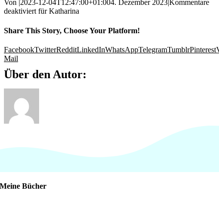
Von
|
2023-12-04T12:47:00+01:00
4. Dezember 2023
|
Kommentare
deaktiviert
für Katharina
Share This Story, Choose Your Platform!
Facebook
Twitter
Reddit
LinkedIn
WhatsApp
Telegram
Tumblr
Pinterest
Mail
Über den Autor:
Meine Bücher