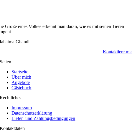
ie Größe eines Volkes erkennt man daran, wie es mit seinen Tieren
mgeht.
ahatma Ghandi
Kontaktiere mi
Seiten
Startseite
Über mich
Angebote
Gästebuch
Rechtliches
Impressum
Datenschutzerklärung
Liefer- und Zahlungsbedingungen
Kontaktdaten