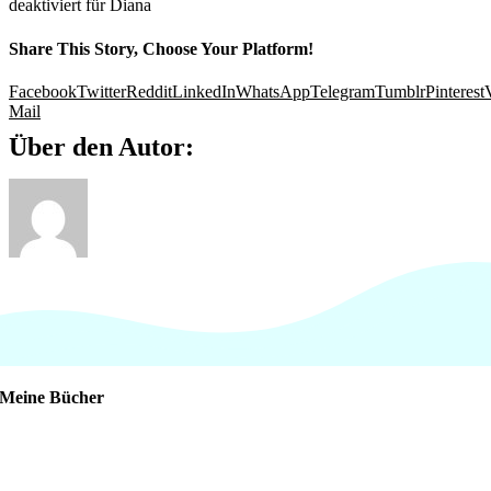
deaktiviert
für Diana
Share This Story, Choose Your Platform!
Facebook
Twitter
Reddit
LinkedIn
WhatsApp
Telegram
Tumblr
Pinterest
Mail
Über den Autor:
Meine Bücher