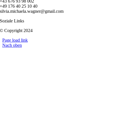
+43 676 93 98 002
+49 176 40 25 10 40
silvia.michaela.wagner@gmail.com
Soziale Links
© Copyright 2024
Page load link
Nach oben