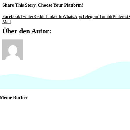
Share This Story, Choose Your Platform!
Facebook
Twitter
Reddit
LinkedIn
WhatsApp
Telegram
Tumblr
Pinterest
Mail
Über den Autor:
Meine Bücher