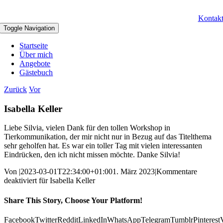
Kontak
Toggle Navigation
Startseite
Über mich
Angebote
Gästebuch
Zurück
Vor
Isabella Keller
Liebe Silvia, vielen Dank für den tollen Workshop in
Tierkommunikation, der mir nicht nur in Bezug auf das Titelthema
sehr geholfen hat. Es war ein toller Tag mit vielen interessanten
Eindrücken, den ich nicht missen möchte. Danke Silvia!
Von
|
2023-03-01T22:34:00+01:00
1. März 2023
|
Kommentare
deaktiviert
für Isabella Keller
Share This Story, Choose Your Platform!
Facebook
Twitter
Reddit
LinkedIn
WhatsApp
Telegram
Tumblr
Pinterest