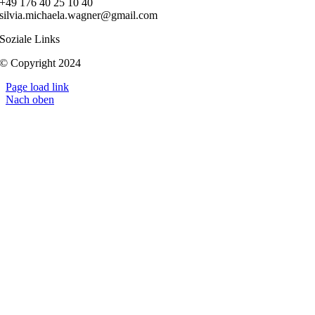
+49 176 40 25 10 40
silvia.michaela.wagner@gmail.com
Soziale Links
© Copyright 2024
Page load link
Nach oben