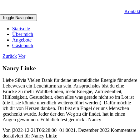
Kontak
Toggle Navigation
Startseite
Über mich
Angebote
Gästebuch
Zurück
Vor
Nancy Linke
Liebe Silvia Vielen Dank für deine unermüdliche Energie für andere
Lebewesen ein Leuchtturm zu sein. Anspruchslos bist du eine
Brücke zu mehr Wohlbefinden, mehr Energie, Zufriedenheit,
Hilflosigkeit, Gesundheit, eben alles was gerade nicht so im Lot ist
(die Liste könnte unendlich weitergeführt werden). Dafür möchte
ich dir von Herzen danken. Du bist ein Engel der uns Menschen
geschenkt wurde. Jeder der den Weg zu dir findet, hat in einen
Augen gewonnen. Fühl dich fest gedrückt. Nancy
Von
|
2022-12-21T06:28:00+01:00
21. Dezember 2022
|
Kommentare
deaktiviert
für Nancy Linke