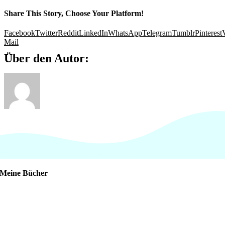
Share This Story, Choose Your Platform!
Facebook
Twitter
Reddit
LinkedIn
WhatsApp
Telegram
Tumblr
Pinterest
Mail
Über den Autor:
Meine Bücher