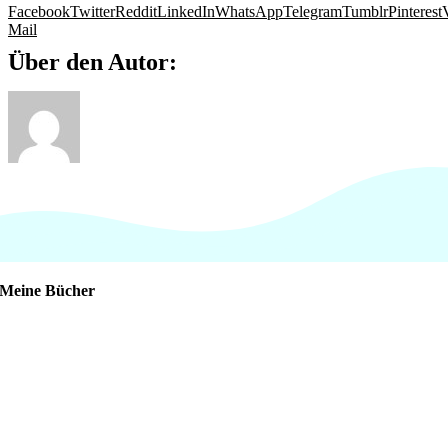
Facebook
Twitter
Reddit
LinkedIn
WhatsApp
Telegram
Tumblr
Pinterest
Mail
Über den Autor:
Meine Bücher