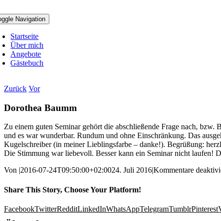
oggle Navigation
Startseite
Über mich
Angebote
Gästebuch
Zurück
Vor
Dorothea Baumm
Zu einem guten Seminar gehört die abschließende Frage nach, bzw. Bi
und es war wunderbar. Rundum und ohne Einschränkung. Das ausgehänd
Kugelschreiber (in meiner Lieblingsfarbe – danke!). Begrüßung: herzli
Die Stimmung war liebevoll. Besser kann ein Seminar nicht laufen! Da
Von
|
2016-07-24T09:50:00+02:00
24. Juli 2016
|
Kommentare deaktivi
Share This Story, Choose Your Platform!
Facebook
Twitter
Reddit
LinkedIn
WhatsApp
Telegram
Tumblr
Pinterest