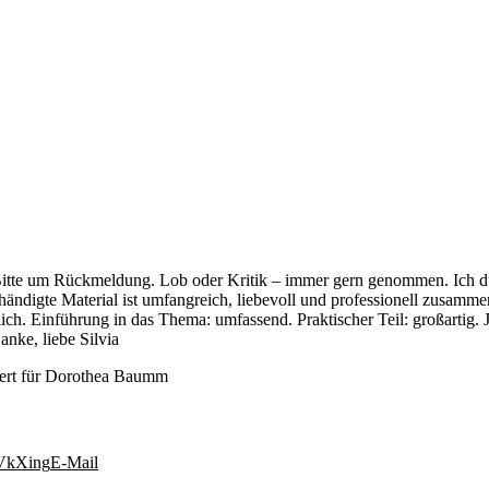
tte um Rückmeldung. Lob oder Kritik – immer gern genommen. Ich durft
igte Material ist umfangreich, liebevoll und professionell zusammeng
ch. Einführung in das Thema: umfassend. Praktischer Teil: großartig. Je
nke, liebe Silvia
ert
für Dorothea Baumm
Vk
Xing
E-Mail