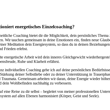
ioniert energetisches Einzelcoaching?
eitliche Coaching bietet dir die Möglichkeit, dein persönliches Thema
ren. Wir tauchen gemeinsam in deine Emotionen ein, finden neue Glaub
einer Meditation dein Energiesystem, so dass du in deinen Beziehunge
d Frieden erlebst.
te energetische Arbeit wird dein inneres Gleichgewicht wiederhergeste
ensfreude, Ruhe und Klarheit erfährst.
nz individuellen Coaching gehe ich auf deine persönlichen Bedürfniss
 Stärkung deiner Selbstliebe oder zu deiner Unterstützung in Trauerphas
 Traumata. Gemeinsam arbeiten wir daran, deine Energie wieder höhe
d dein Wohlbefinden nachhaltig zu verbessern.
uf eine Reise zu dir selbst – begleitet von meiner professionellen Unter
system auf allen Ebenen harmonisiert (Körper, Geist und Seele).