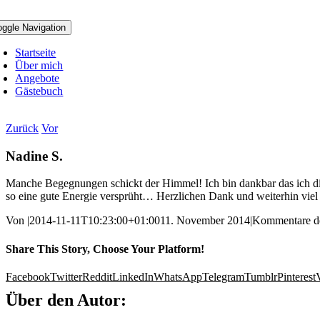
oggle Navigation
Startseite
Über mich
Angebote
Gästebuch
Zurück
Vor
Nadine S.
Manche Begegnungen schickt der Himmel! Ich bin dankbar das ich dic
so eine gute Energie versprüht… Herzlichen Dank und weiterhin viel 
Von
|
2014-11-11T10:23:00+01:00
11. November 2014
|
Kommentare de
Share This Story, Choose Your Platform!
Facebook
Twitter
Reddit
LinkedIn
WhatsApp
Telegram
Tumblr
Pinterest
Über den Autor: