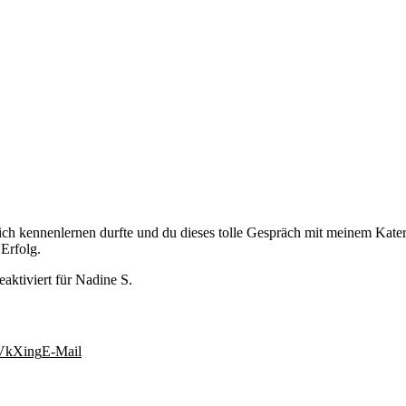
h kennenlernen durfte und du dieses tolle Gespräch mit meinem Kater 
Erfolg.
aktiviert
für Nadine S.
Vk
Xing
E-Mail