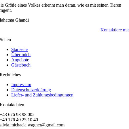
ie Größe eines Volkes erkennt man daran, wie es mit seinen Tieren
mgeht.
ahatma Ghandi
Kontaktiere mi
Seiten
Startseite
Über mich
Angebote
Gästebuch
Rechtliches
Impressum
Datenschutzerklärung
Liefer- und Zahlungsbedingungen
Kontaktdaten
+43 676 93 98 002
+49 176 40 25 10 40
silvia.michaela.wagner@gmail.com