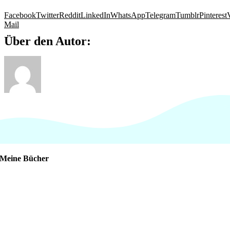
Facebook
Twitter
Reddit
LinkedIn
WhatsApp
Telegram
Tumblr
Pinterest
Mail
Über den Autor:
Meine Bücher